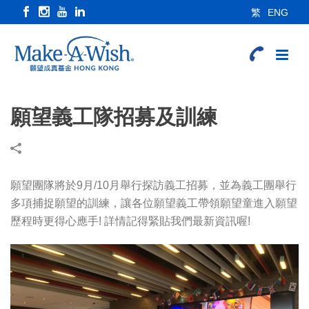
繁
ENG
願望義工隊招募及訓練
願望團隊將於9月/10月舉行探訪義工招募，並為義工團舉行
多項捕捉願望的訓練，讓各位願望義工帶領願望童進入願望
歷程時更得心應手! 詳情記得緊貼我們最新資訊喔!